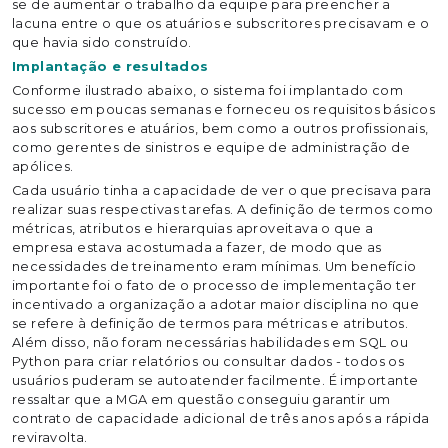
se de aumentar o trabalho da equipe para preencher a
lacuna entre o que os atuários e subscritores precisavam e o
que havia sido construído.
Implantação e resultados
Conforme ilustrado abaixo, o sistema foi implantado com
sucesso em poucas semanas e forneceu os requisitos básicos
aos subscritores e atuários, bem como a outros profissionais,
como gerentes de sinistros e equipe de administração de
apólices.
Cada usuário tinha a capacidade de ver o que precisava para
realizar suas respectivas tarefas. A definição de termos como
métricas, atributos e hierarquias aproveitava o que a
empresa estava acostumada a fazer, de modo que as
necessidades de treinamento eram mínimas. Um benefício
importante foi o fato de o processo de implementação ter
incentivado a organização a adotar maior disciplina no que
se refere à definição de termos para métricas e atributos.
Além disso, não foram necessárias habilidades em SQL ou
Python para criar relatórios ou consultar dados - todos os
usuários puderam se autoatender facilmente. É importante
ressaltar que a MGA em questão conseguiu garantir um
contrato de capacidade adicional de três anos após a rápida
reviravolta.