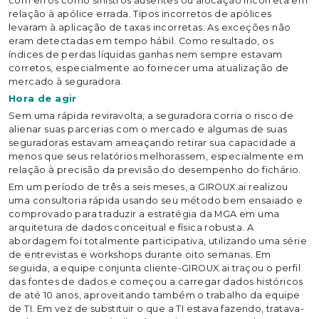
com erros como sinistros ausentes ou alocação incorreta em
relação à apólice errada. Tipos incorretos de apólices
levaram à aplicação de taxas incorretas. As exceções não
eram detectadas em tempo hábil. Como resultado, os
índices de perdas líquidas ganhas nem sempre estavam
corretos, especialmente ao fornecer uma atualização de
mercado à seguradora.
Hora de agir
Sem uma rápida reviravolta, a seguradora corria o risco de
alienar suas parcerias com o mercado e algumas de suas
seguradoras estavam ameaçando retirar sua capacidade a
menos que seus relatórios melhorassem, especialmente em
relação à precisão da previsão do desempenho do fichário.
Em um período de três a seis meses, a GIROUX.ai realizou
uma consultoria rápida usando seu método bem ensaiado e
comprovado para traduzir a estratégia da MGA em uma
arquitetura de dados conceitual e física robusta. A
abordagem foi totalmente participativa, utilizando uma série
de entrevistas e workshops durante oito semanas. Em
seguida, a equipe conjunta cliente-GIROUX.ai traçou o perfil
das fontes de dados e começou a carregar dados históricos
de até 10 anos, aproveitando também o trabalho da equipe
de TI. Em vez de substituir o que a TI estava fazendo, tratava-