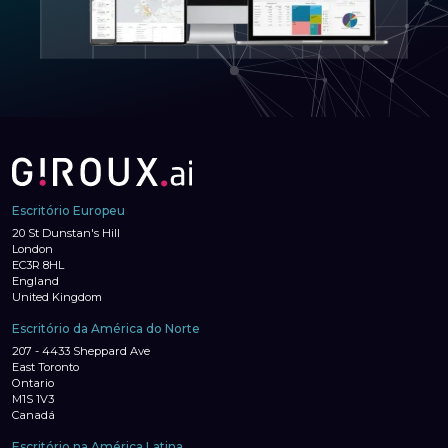
Escritório Europeu
20 St Dunstan's Hill
London
EC3R 8HL
England
United Kingdom
Escritório da América do Norte
207 - 4433 Sheppard Ave
East Toronto
Ontario
M1S 1V3
Canadá
Escritório na América Latina