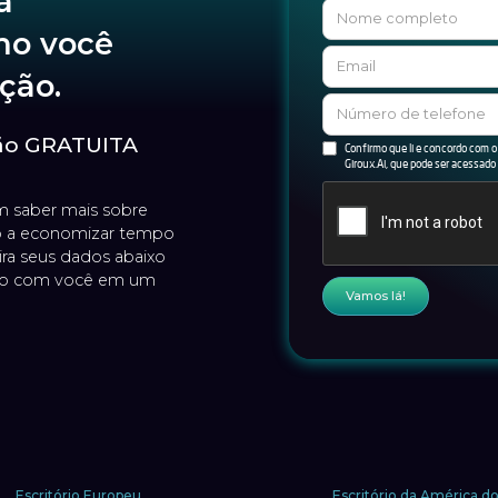
a
mo você
ição.
ção GRATUITA
Confirmo que li e concordo com 
Giroux.Ai, que pode ser acessado
em saber mais sobre
 a economizar tempo
sira seus dados abaixo
to com você em um
Escritório Europeu
Escritório da América d