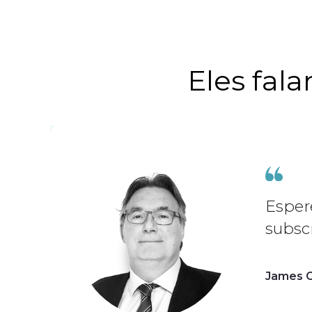
Eles fal
Esper
subscr
James C