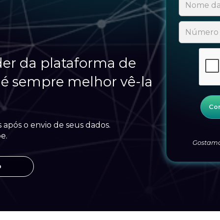
der da plataforma de
, é sempre melhor vê-la
pós o envio de seus dados.
e.
Gostamos
p