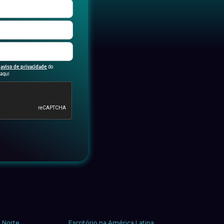
o
do
aviso de privacidade
 aqui
o Norte
Escritório na América Latina