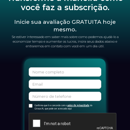
você faz a subscrição.
Inicie sua avaliação GRATUITA hoje
mesmo.
Se estiver interessado em saber mais sobre como podemos ajudá-lo a
economizar tempo e aumentar os lucros, insira seus dados abaixo e
entraremos em contato com você em um dia útil.
Confirmo que li e concordo com o
do
aviso de privacidade
Giroux.Ai, que pode ser acessado aqui