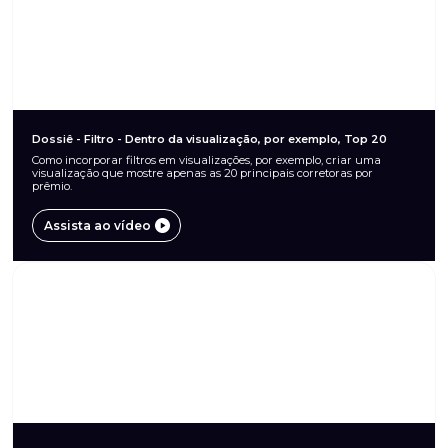
Dossiê - Filtro - Dentro da visualização, por exemplo, Top 20
Como incorporar filtros em visualizações, por exemplo, criar uma
visualização que mostre apenas as 20 principais corretoras por
prêmio.
Assista ao vídeo